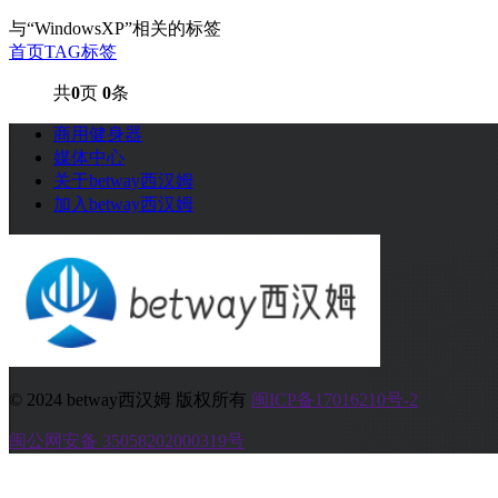
与
“WindowsXP”
相关的标签
首页
TAG标签
共
0
页
0
条
商用健身器
媒体中心
关于betway西汉姆
加入betway西汉姆
© 2024 betway西汉姆 版权所有
闽ICP备17016210号-2
闽公网安备 35058202000319号