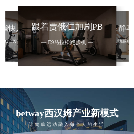
律动风采 静享骑趣
燃脂快人一
贾俄仁加刷PB
 E9马拉松跑步机 —
— E599G自发电椭
— A5-S Pro动感单车 —
betway西汉姆产业新模式
让简单运动融入每个人的生活