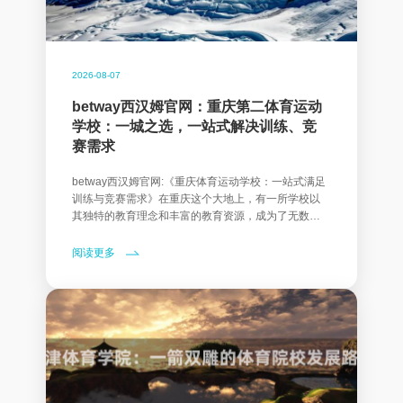
2026-08-07
betway西汉姆官网：重庆第二体育运动
学校：一城之选，一站式解决训练、竞
赛需求
betway西汉姆官网:《重庆体育运动学校：一站式满足
训练与竞赛需求》在重庆这个大地上，有一所学校以
其独特的教育理念和丰富的教育资源，成为了无数运
动员的梦寐以求
阅读更多