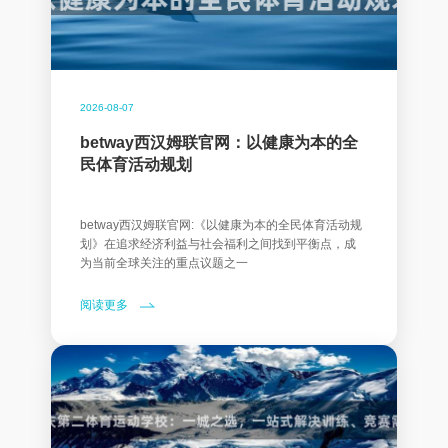
2026-08-07
betway西汉姆联官网：以健康为本的全
民体育活动规划
betway西汉姆联官网:《以健康为本的全民体育活动规
划》在追求经济利益与社会福利之间找到平衡点，成
为当前全球关注的重点议题之一
阅读更多