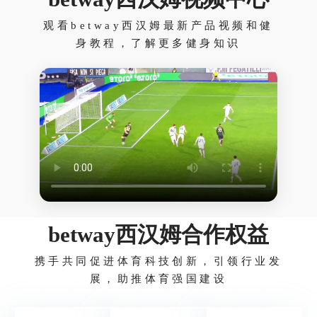
观看betway西汉姆最新产品视频和健
身教程，了解更多健身知识
betway西汉姆合作权益
携手共同促进体育科技创新，引领行业发
展，助推体育强国建设